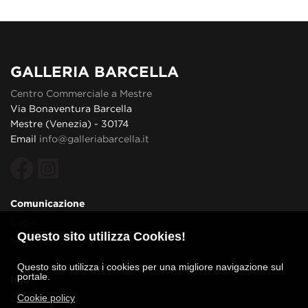
GALLERIA BARCELLA
Centro Commerciale a Mestre
Via Bonaventura Barcella
Mestre (Venezia) - 30174
Email
info@galleriabarcella.it
Comunicazione
Login
Questo sito utilizza Cookies!
News ed Eventi
Questo sito utilizza i cookies per una migliore navigazione sul
portale.
Info
Cookie policy
Contatti