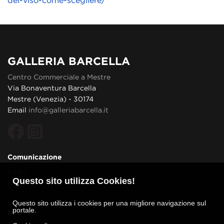
GALLERIA BARCELLA
Centro Commerciale a Mestre
Via Bonaventura Barcella
Mestre (Venezia) - 30174
Email
info@galleriabarcella.it
Comunicazione
Login
Questo sito utilizza Cookies!
News ed Eventi
Questo sito utilizza i cookies per una migliore navigazione sul
portale.
Info