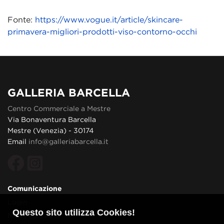
Fonte:
https://www.vogue.it/article/skincare-
primavera-migliori-prodotti-viso-contorno-occhi
GALLERIA BARCELLA
Centro Commerciale a Mestre
Via Bonaventura Barcella
Mestre (Venezia) - 30174
Email
info@galleriabarcella.it
Comunicazione
Login
Questo sito utilizza Cookies!
News ed Eventi