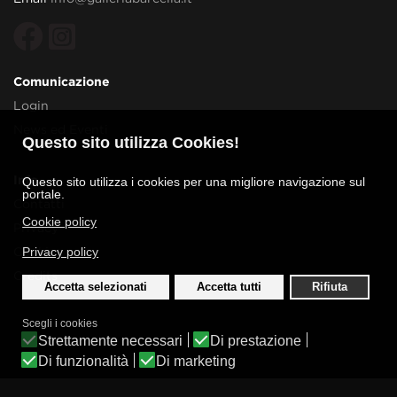
Comunicazione
Login
News ed Eventi
Questo sito utilizza Cookies!
Info
Questo sito utilizza i cookies per una migliore navigazione sul
portale.
Contatti
Cookie policy
Privacy
Privacy policy
Cookies
Credits
Accetta selezionati
Accetta tutti
Rifiuta
Scegli i cookies
Strettamente necessari
Di prestazione
Di funzionalità
Di marketing