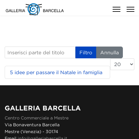
Inserisci parte del titolo
Filtro
Annulla
Visualizza n
5 idee per passare il Natale in famiglia
GALLERIA BARCELLA
Centro Commerciale a Mestre
Via Bonaventura Barcella
Mestre (Venezia) - 30174
Email
info@galleriabarcella.it