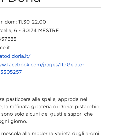
-dom: 11,30-22,00
rcella, 6 - 30174 MESTRE
457685
e.it
latodidoria.it/
ww.facebook.com/pages/IL-Gelato-
73305257
a pasticcera alle spalle, approda nel
 la raffinata gelateria di Doria: pistacchio,
 sono solo alcuni dei gusti e sapori che
ogni giorno.
i mescola alla moderna varietà degli aromi