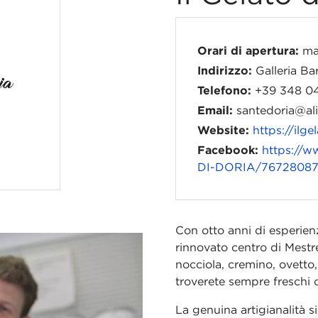
Orari di apertura:
mar
Indirizzo:
Galleria Ba
Telefono:
+39 348 0
Email:
santedoria@alic
Website:
https://ilge
Facebook:
https://w
DI-DORIA/7672808
Con otto anni di esperienz
rinnovato centro di Mestre,
nocciola, cremino, ovetto,
troverete sempre freschi 
La genuina artigianalità s