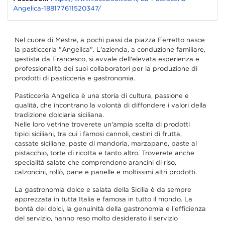
Angelica-188177611520347/
Nel cuore di Mestre, a pochi passi da piazza Ferretto nasce
la pasticceria "Angelica".
L'azienda, a conduzione familiare,
gestista da Francesco,
si avvale dell'elevata esperienza e
professionalità dei suoi
collaboratori per la produzione di
prodotti di pasticceria e
gastronomia.
Pasticceria Angelica è una storia di cultura, passione e
qualità, che incontrano
la volontà di diffondere i valori della
tradizione dolciaria
siciliana.
Nelle loro vetrine troverete un'ampia scelta di prodotti
tipici
siciliani, tra cui i famosi cannoli, cestini di frutta,
cassate
siciliane, paste di mandorla, marzapane, paste al
pistacchio, torte di
ricotta e tanto altro. Troverete anche
specialità salate che
comprendono arancini di riso,
calzoncini, rollò, pane e panelle e
moltissimi altri prodotti.
La gastronomia dolce e salata della Sicilia è da sempre
apprezzata in
tutta Italia e famosa in tutto il mondo.
La
bontà dei dolci, la genuinità della gastronomia e l'efficienza
del
servizio, hanno reso molto desiderato il servizio