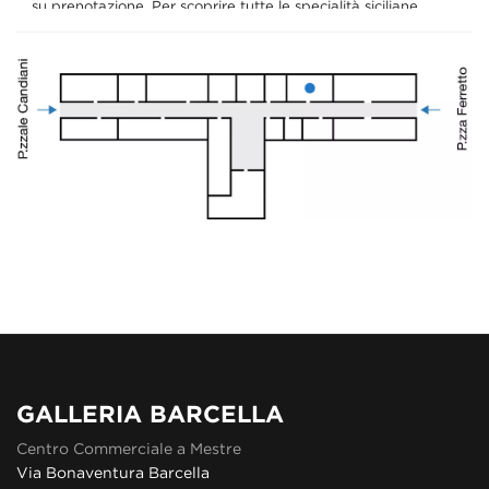
su
prenotazione. Per scoprire tutte le specialità siciliane,
vi
invitiamo a visitare la pagina su Facebook di
Pasticceria
Angelica
.
La pasticceria si distingue per la gentilezza e la cortesia
del
proprietario, pasticcere da generazioni, per offrirvi
sempre i prodotti
migliori.
Nel 2024 Pasticceria Angelica è entrata nella Guida
Gambero Rosso Pasticceri e Pasticcerie d'Italia.
GALLERIA BARCELLA
Centro Commerciale a Mestre
Via Bonaventura Barcella